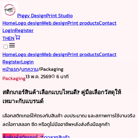
Piggy Design
Print Studio
Home
Logo design
Web design
Print products
Contact
Login
Register
TH
EN
Home
Logo design
Web design
Print products
Contact
Register
Login
หน้าแรก
/
บทความ
/
Packaging
13 พ.ค. 2569
6 นาที
Packaging
สติกเกอร์สินค้าเลือกแบบไหนดี? คู่มือเลือกวัสดุให้
เหมาะกับแบรนด์
เลือกสติกเกอร์ให้ตรงกับสินค้า งบประมาณ และสภาพการใช้งานจริง
ลดโอกาสลอก ซีด หรือดูไม่มืออาชีพหลังส่งถึงมือลูกค้า
สั่งพิมพ์สติกเกอร์
ดูฉลากสินค้า