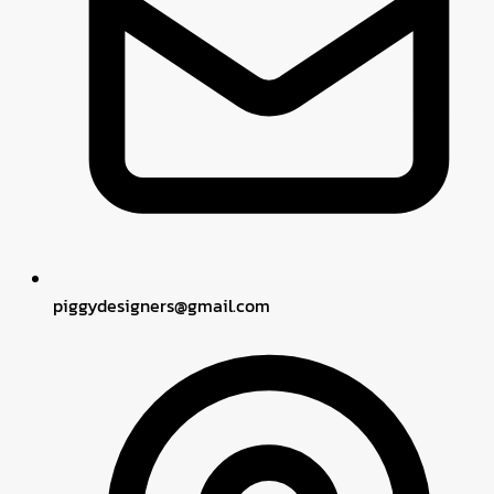
piggydesigners
@
gmail.com