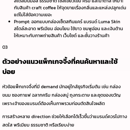
สไตล์มินิมอล ธรรมชาติ ใช้สีเขียวเข้ม ครีม และน้ำตาล เหมาะ
กับสินค้า craft coffee ให้จุดขายเรื่องกลิ่นและแหล่งปลูกเด่น
แต่ไม่ใส่ข้อความเยอะ
Prompt: ออกแบบกล่องเซ็ตสกินแคร์ แบรนด์ Luma Skin
สไตล์สะอาด พรีเมียม อ่อนโยน ใช้ขาว ชมพูอ่อน และเงินด้าน
ให้เหมาะกับภาพถ่ายสินค้า เว็บไซต์ และชั้นวางร้านค้า
03
ตัวอย่างแนวแพ็กเกจจิ้งที่คนค้นหาและใช้
บ่อย
หัวข้อแพ็กเกจจิ้งที่มี demand มักอยู่ใกล้ธุรกิจเริ่มต้น เช่น กล่อง
ขนม ซองกาแฟ ฉลากครีม กล่องสบู่ ถุงกระดาษ และชุดของขวัญ
เพราะเจ้าของแบรนด์ต้องเห็นภาพรวมก่อนตัดสินใจผลิต
การสร้างหลาย direction ช่วยให้เลือกได้เร็วขึ้นว่าแบรนด์ควรไปทาง
สดใส พรีเมียม ธรรมชาติ หรือเรียบง่าย