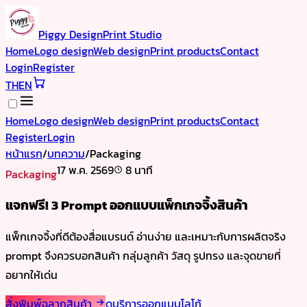
Piggy Design
Print Studio
Home
Logo design
Web design
Print products
Contact
Login
Register
TH
EN
Home
Logo design
Web design
Print products
Contact
Register
Login
หน้าแรก
/
บทความ
/
Packaging
17 พ.ค. 2569
8 นาที
Packaging
แจกฟรี! 3 Prompt ออกแบบแพ็กเกจจิ้งสินค้า
แพ็กเกจจิ้งที่ดีต้องสื่อแบรนด์ อ่านง่าย และเหมาะกับการผลิตจริง
prompt จึงควรบอกสินค้า กลุ่มลูกค้า วัสดุ รูปทรง และจุดขายที่
อยากให้เด่น
สั่งพิมพ์ฉลากสินค้า
ดูบริการออกแบบโลโก้