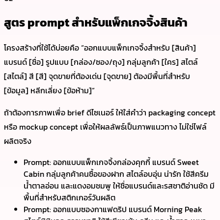
สูตร prompt สำหรับแพ็กเกจจิ้งสินค้า
โครงสร้างที่ใช้ได้บ่อยคือ “ออกแบบแพ็กเกจจิ้งสำหรับ [สินค้า]
แบรนด์ [ชื่อ] รูปแบบ [กล่อง/ซอง/ถุง] กลุ่มลูกค้า [ใคร] สไตล์
[สไตล์] สี [สี] จุดขายที่ต้องเด่น [จุดขาย] ต้องมีพื้นที่สำหรับ
[ข้อมูล] หลีกเลี่ยง [ข้อห้าม]”
ถ้าต้องการภาพเพื่อ brief ดีไซเนอร์ ให้ใส่คำว่า packaging concept
หรือ mockup concept เพื่อให้ผลลัพธ์เป็นภาพแนวทาง ไม่ใช่ไฟล์
ผลิตจริง
Prompt: ออกแบบแพ็กเกจจิ้งกล่องคุกกี้ แบรนด์ Sweet
Cabin กลุ่มลูกค้าคนซื้อของฝาก สไตล์อบอุ่น น่ารัก ใช้สีครีม
น้ำตาลอ่อน และแดงอมชมพู ให้ชื่อแบรนด์และรสชาติอ่านชัด มี
พื้นที่สำหรับสติกเกอร์วันผลิต
Prompt: ออกแบบซองกาแฟดริป แบรนด์ Morning Peak