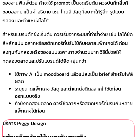
ของงานพิมพ์ด้วย ถ้าจะใช้ prompt เป็นจุดเริ่มต้น ควรบันทึกสิ่งที่
ชอบออกมาเป็นคำอธิบาย เช่น โทนสี วัสดุที่อยากให้รู้สึก รูปแบบ
กล่อง และตำแหน่งโลโก้
สำหรับแบรนด์ที่ยังเริ่มต้น ควรเริ่มจากระบบที่ทำซ้ำง่าย เช่น โลโก้ชัด
สีหลักแน่น ฉลากหรือสติกเกอร์ที่ปรับใช้กับหลายแพ็กเกจได้ ก่อน
ลงทุนกับกล่องหรือซองแบบเฉพาะทางจำนวนมาก วิธีนี้ช่วยให้
ทดลองตลาดและปรับแบรนด์ได้ยืดหยุ่นกว่า
ใช้ภาพ AI เป็น moodboard แล้วแปลงเป็น brief สำหรับไฟล์
ผลิต
ระบุขนาดแพ็กเกจ วัสดุ และตำแหน่งติดฉลากให้ชัดก่อน
ออกแบบจริง
ถ้ายังทดสอบตลาด ควรใช้ฉลากหรือสติกเกอร์ที่ปรับกับหลาย
แพ็กเกจได้ก่อน
บริการ Piggy Design