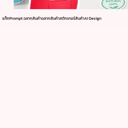
แท็ก
Prompt ฉลากสินค้า
ฉลากสินค้า
สติกเกอร์สินค้า
AI Design
ระบุประเภทสินค้าและกลุ่มลูกค้า
บอกขนาดฉลากหรือรูปทรงโดยประมาณ
บอกวัสดุหรือแพ็กเกจที่ติด เช่น ขวด กระปุก ซอง หรือกล่อง
ระบุข้อมูลที่ต้องเด่น เช่น ชื่อแบรนด์ ชื่อสินค้า กลิ่น สูตร หรือจุดขาย
กำหนดสไตล์และสีให้เข้ากับแบรนด์
นำข้อมูลไปใช้กับงานจริง
ถ้ากำลังเตรียมสั่งงานเกี่ยวกับ “แจกฟรี! 3 Prompt ออกแบบฉลากสินค้าและสติกเกอ