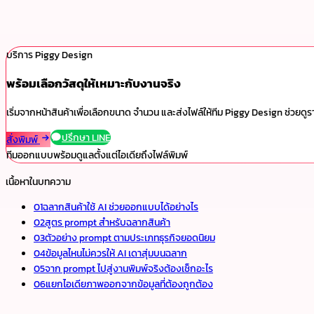
ใช้ AI เพื่อเลือก mood, layout และโทนภาพ ไม่ใช้เดาข้อมูลสินค้า
เตรียมข้อความจริงแยกไว้ก่อนจัดไฟล์ผลิต
ตรวจขนาดตัวอักษรและระยะตัดในไฟล์สุดท้ายก่อนสั่งพิมพ์
บริการ Piggy Design
พร้อมเลือกวัสดุให้เหมาะกับงานจริง
เริ่มจากหน้าสินค้าเพื่อเลือกขนาด จำนวน และส่งไฟล์ให้ทีม Piggy Design ช่วยดู
ปรึกษา LINE
สั่งพิมพ์
ทีมออกแบบพร้อมดูแลตั้งแต่ไอเดียถึงไฟล์พิมพ์
เนื้อหาในบทความ
01
ฉลากสินค้าใช้ AI ช่วยออกแบบได้อย่างไร
02
สูตร prompt สำหรับฉลากสินค้า
03
ตัวอย่าง prompt ตามประเภทธุรกิจยอดนิยม
04
ข้อมูลไหนไม่ควรให้ AI เดาสุ่มบนฉลาก
05
จาก prompt ไปสู่งานพิมพ์จริงต้องเช็กอะไร
06
แยกไอเดียภาพออกจากข้อมูลที่ต้องถูกต้อง