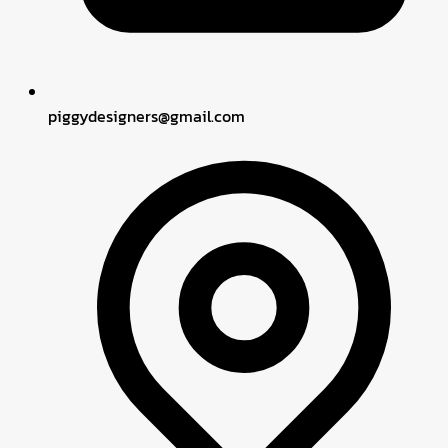
piggydesigners
@
gmail.com