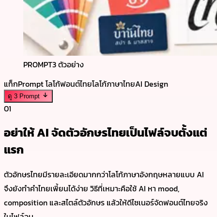
PROMPT
3 ตัวอย่าง
แท็ก
Prompt โลโก้
ฟอนต์ไทย
โลโก้ภาษาไทย
AI Design
ดู 3 Prompt
01
อย่าให้ AI จัดตัวอักษรไทยเป็นไฟล์จบตั้งแต่
แรก
ตัวอักษรไทยมีรายละเอียดมากกว่าโลโก้ภาษาอังกฤษหลายแบบ AI
จึงยังทำคำไทยเพี้ยนได้ง่าย วิธีที่เหมาะคือใช้ AI หา mood,
composition และสไตล์ตัวอักษร แล้วให้ดีไซเนอร์จัดฟอนต์ไทยจริง
ในไฟล์จบ