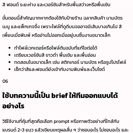
สี ฟอนต์ ระยะห่าง และเวอร์ชันสำหรับพื้นสว่างหรือพื้นเข้ม
ขั้นตอนนี้สำคัญมากหากต้องใช้กับป้ายร้าน ฉลากสินค้า นามบัตร
เมนู และแพ็กเกจจิ้ง เพราะไฟล์ที่ดูดีบนจออาจมีเส้นบางเกินไป สี
เพี้ยนเมื่อพิมพ์ หรืออ่านไม่ออกเมื่ออยู่บนชิ้นงานขนาดเล็ก
ทำไฟล์เวกเตอร์หรือไฟล์ต้นฉบับที่แก้ไขต่อได้
เตรียมเวอร์ชันสี ขาวดำ พื้นเข้ม และพื้นอ่อน
ทดสอบในขนาดเล็ก เช่น สติกเกอร์ นามบัตร หรือรูปโปรไฟล์
เช็กว่าสีและฟอนต์ยังเข้ากับงานพิมพ์และเว็บไซต์
06
ใช้บทความนี้เป็น brief ให้ทีมออกแบบได้
อย่างไร
วิธีใช้งานที่คุ้มที่สุดคือเลือก prompt หรือภาพตัวอย่างที่ใกล้กับ
แบรนด์ 2-3 แนว แล้วเขียนเหตุผลสั้น ๆ ว่าชอบอะไร ไม่ชอบอะไร และ