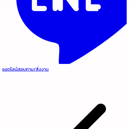
แอดไลน์สอบถาม/สั่งงาน