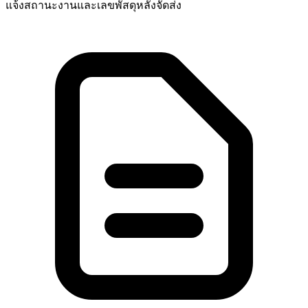
แจ้งสถานะงานและเลขพัสดุหลังจัดส่ง