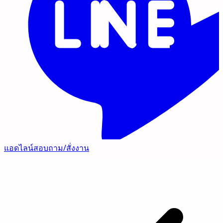
แอดไลน์สอบถาม/สั่งงาน