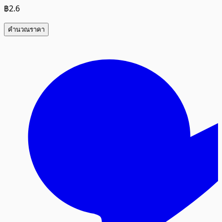
฿2.6
คำนวณราคา