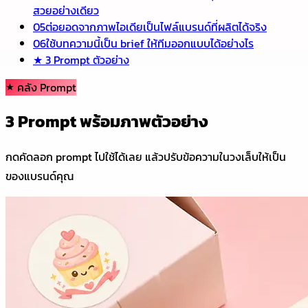
สวยอย่างเดียว
05
ต่อยอดจากภาพไอเดียเป็นไฟล์แบรนด์ที่ผลิตได้จริง
06
ใช้บทความนี้เป็น brief ให้ทีมออกแบบได้อย่างไร
★
3 Prompt ตัวอย่าง
คลัง Prompt
3 Prompt พร้อมภาพตัวอย่าง
กดคัดลอก prompt ไปใช้ได้เลย แล้วปรับข้อความในวงเล็บให้เป็น
ของแบรนด์คุณ