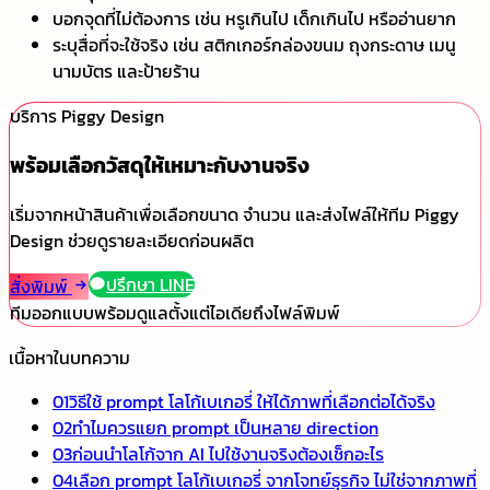
บอกจุดที่ไม่ต้องการ เช่น หรูเกินไป เด็กเกินไป หรืออ่านยาก
ระบุสื่อที่จะใช้จริง เช่น สติกเกอร์กล่องขนม ถุงกระดาษ เมนู
นามบัตร และป้ายร้าน
บริการ Piggy Design
พร้อมเลือกวัสดุให้เหมาะกับงานจริง
เริ่มจากหน้าสินค้าเพื่อเลือกขนาด จำนวน และส่งไฟล์ให้ทีม Piggy
Design ช่วยดูรายละเอียดก่อนผลิต
ปรึกษา LINE
สั่งพิมพ์
ทีมออกแบบพร้อมดูแลตั้งแต่ไอเดียถึงไฟล์พิมพ์
เนื้อหาในบทความ
01
วิธีใช้ prompt โลโก้เบเกอรี่ ให้ได้ภาพที่เลือกต่อได้จริง
02
ทำไมควรแยก prompt เป็นหลาย direction
03
ก่อนนำโลโก้จาก AI ไปใช้งานจริงต้องเช็กอะไร
04
เลือก prompt โลโก้เบเกอรี่ จากโจทย์ธุรกิจ ไม่ใช่จากภาพที่