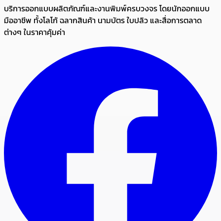
บริการออกแบบผลิตภัณฑ์และงานพิมพ์ครบวงจร โดยนักออกแบบ
มืออาชีพ ทั้งโลโก้ ฉลากสินค้า นามบัตร ใบปลิว และสื่อการตลาด
ต่างๆ ในราคาคุ้มค่า