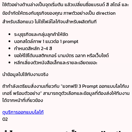
ใช้ตัวอย่างด้านล่างเป็นจุดเริ่มต้น แล้วเปลี่ยนชื่อแบรนด์ สี สไตล์ และ
ข้อจำกัดให้ตรงกับธุรกิจของคุณ ภาพตัวอย่างเป็น direction
สำหรับเลือกแนว ไม่ใช่ไฟล์โลโก้จบสำหรับผลิตทันที
ระบุธุรกิจและกลุ่มลูกค้าให้ชัด
บอกสไตล์ภาพ 1 แนวต่อ 1 prompt
กำหนดสีหลัก 2-4 สี
ขอให้ใช้ได้บนสติกเกอร์ นามบัตร ฉลาก หรือเว็บไซต์
หลีกเลี่ยงตัวหนังสือเล็กและรายละเอียดเยอะ
นำข้อมูลไปใช้กับงานจริง
ถ้ากำลังเตรียมสั่งงานเกี่ยวกับ “แจกฟรี! 3 Prompt ออกแบบโลโก้เบ
เกอรี่ พร้อมตัวอย่าง” สามารถดูตัวเลือกและข้อมูลที่ต้องส่งให้ทีมงาน
ได้จากหน้าที่เกี่ยวข้อง
ดูบริการออกแบบโลโก้
02