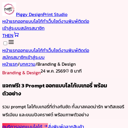
Piggy Design
Print Studio
หน้าแรก
ออกแบบโลโก้
ทำเว็บไซต์
งานพิมพ์
ติดต่อ
เข้าสู่ระบบ
สมัครสมาชิก
TH
EN
หน้าแรก
ออกแบบโลโก้
ทำเว็บไซต์
งานพิมพ์
ติดต่อ
สมัครสมาชิก
เข้าสู่ระบบ
หน้าแรก
/
บทความ
/
Branding & Design
24 พ.ค. 2569
8 นาที
Branding & Design
แจกฟรี! 3 Prompt ออกแบบโลโก้เบเกอรี่ พร้อม
ตัวอย่าง
รวม prompt โลโก้เบเกอรี่ที่ต่างกันชัด ทั้งมาสคอตน่ารัก พาติสเซอรี
พรีเมียม และขนมปังคราฟต์ พร้อมภาพตัวอย่าง
ดูบริการออกแบบโลโก้
สั่งพิมพ์ฉลากสินค้า