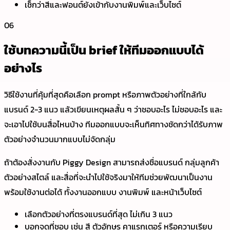
เช็กว่าสีและฟอนต์ยังเข้ากับงานพิมพ์และเว็บไซต์
06
ใช้บทความนี้เป็น brief ให้ทีมออกแบบได้
อย่างไร
วิธีใช้งานที่คุ้มที่สุดคือเลือก prompt หรือภาพตัวอย่างที่ใกล้กับ
แบรนด์ 2-3 แนว แล้วเขียนเหตุผลสั้น ๆ ว่าชอบอะไร ไม่ชอบอะไร และ
จะเอาไปใช้บนสื่อไหนบ้าง ทีมออกแบบจะเห็นทิศทางชัดกว่าได้รับภาพ
ตัวอย่างจำนวนมากแบบไม่จัดกลุ่ม
ถ้าต้องสั่งงานกับ Piggy Design สามารถส่งชื่อแบรนด์ กลุ่มลูกค้า
ตัวอย่างสไตล์ และสื่อที่จะนำไปใช้จริงมาให้ทีมช่วยพัฒนาเป็นงาน
พร้อมใช้งานต่อได้ ทั้งงานออกแบบ งานพิมพ์ และหน้าเว็บไซต์
เลือกตัวอย่างที่ตรงแบรนด์ที่สุด ไม่เกิน 3 แนว
บอกจุดที่ชอบ เช่น สี ตัวอักษร คาแรกเตอร์ หรือความเรียบ