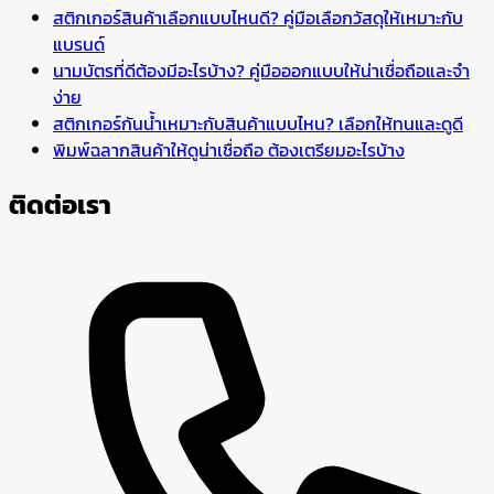
สติกเกอร์สินค้าเลือกแบบไหนดี? คู่มือเลือกวัสดุให้เหมาะกับ
แบรนด์
นามบัตรที่ดีต้องมีอะไรบ้าง? คู่มือออกแบบให้น่าเชื่อถือและจำ
ง่าย
สติกเกอร์กันน้ำเหมาะกับสินค้าแบบไหน? เลือกให้ทนและดูดี
พิมพ์ฉลากสินค้าให้ดูน่าเชื่อถือ ต้องเตรียมอะไรบ้าง
ติดต่อเรา