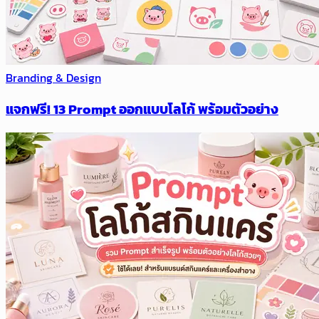
Branding & Design
แจกฟรี! 13 Prompt ออกแบบโลโก้ พร้อมตัวอย่าง