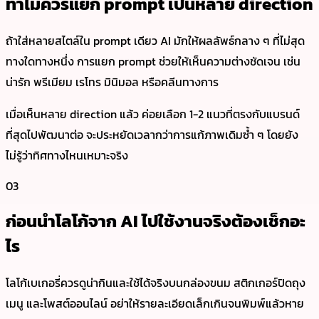
ทำไมควรแยก prompt เป็นหลาย direction
ถ้าใส่หลายสไตล์ใน prompt เดียว AI มักให้ผลลัพธ์กลาง ๆ ที่ไม่สุด
ทางใดทางหนึ่ง การแยก prompt ช่วยให้เห็นความต่างชัดเจน เช่น
น่ารัก พรีเมียม เรโทร มินิมอล หรือคลีนทางการ
เมื่อเห็นหลาย direction แล้ว ค่อยเลือก 1-2 แนวที่ตรงกับแบรนด์
ที่สุดไปพัฒนาต่อ จะประหยัดเวลากว่าการแก้ภาพเดิมซ้ำ ๆ โดยยัง
ไม่รู้ว่าทิศทางไหนเหมาะจริง
03
ก่อนนำโลโก้จาก AI ไปใช้งานจริงต้องเช็กอะ
ไร
โลโก้เบเกอรี่ควรดูน่ากินและใช้ได้จริงบนกล่องขนม สติกเกอร์ปิดถุง
เมนู และโพสต์ออนไลน์ อย่าให้รายละเอียดเล็กเกินจนพิมพ์แล้วหาย