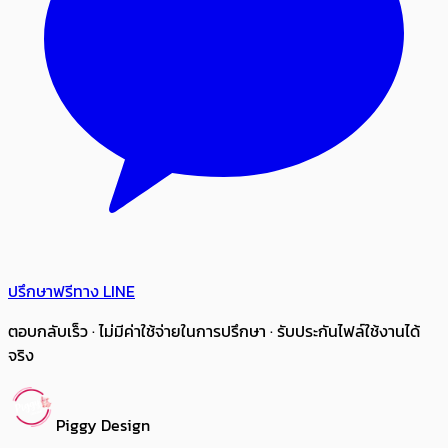
ปรึกษาฟรีทาง LINE
ตอบกลับเร็ว · ไม่มีค่าใช้จ่ายในการปรึกษา · รับประกันไฟล์ใช้งานได้
จริง
Piggy Design