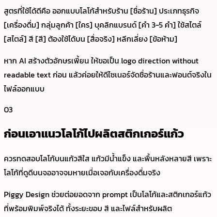
สูตรที่ใช้ได้ดีคือ ออกแบบโลโก้สำหรับร้าน [ชื่อร้าน] ประเภทธุรกิจ
[เครื่องดื่ม] กลุ่มลูกค้า [ใคร] บุคลิกแบรนด์ [คำ 3-5 คำ] ใช้สไตล์
[สไตล์] สี [สี] ต้องใช้ได้บน [สื่อจริง] หลีกเลี่ยง [ข้อห้าม]
หาก AI สร้างตัวอักษรเพี้ยน ให้ขอเป็น logo direction without
readable text ก่อน แล้วค่อยให้ดีไซเนอร์จัดชื่อร้านและฟอนต์จริงใน
ไฟล์ออกแบบ
03
ก่อนเอาแนวโลโก้ไปผลิตสติกเกอร์แก้ว
ควรทดสอบโลโก้บนแก้วสีใส แก้วมีน้ำแข็ง และพื้นหลังหลายสี เพราะ
โลโก้ที่ดูดีบนจออาจจมหายเมื่อเจอกับเครื่องดื่มจริง
Piggy Design ช่วยต่อยอดจาก prompt เป็นโลโก้และสติกเกอร์แก้ว
ที่พร้อมพิมพ์จริงได้ ทั้งระยะขอบ สี และไฟล์สำหรับผลิต