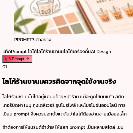
PROMPT
3 ตัวอย่าง
แท็ก
Prompt โลโก้
โลโก้ร้านชานม
โลโก้เครื่องดื่ม
AI Design
ดู 3 Prompt
01
โลโก้ร้านชานมควรคิดจากจุดใช้งานจริง
โลโก้ร้านชานมไม่ได้อยู่แค่บนป้ายหน้าร้าน แต่จะถูกใช้บนแก้ว สติก
เกอร์ปิดฝา เมนู ถุงเดลิเวอรี รูปโปรไฟล์ และโปรโมชันออนไลน์ การ
เขียน prompt จึงควรบอกตั้งแต่ต้นว่าโลโก้ต้องอ่านง่ายเมื่อย่อเล็ก
ถ้าต้องการให้แบรนด์จำง่าย ให้แยก prompt เป็นหลายสไตล์ เช่น