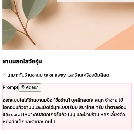
ชานมสดใสวัยรุ่น
เหมาะกับร้านชานม take away และร้านเครื่องดื่มสีสด
Prompt
คัดลอก
ออกแบบโลโก้ร้านชานมชื่อ [ชื่อร้าน] บุคลิกสดใส สนุก จำง่าย ใช้
ไอคอนแก้วชานมและเม็ดไข่มุกแบบเรียบ สีชาไทย ครีม น้ำตาลอ่อน
และ coral เหมาะกับสติกเกอร์แก้ว เมนู และป้ายร้าน หลีกเลี่ยงตัว
หนังสือเล็กและสีเยอะเกินไป