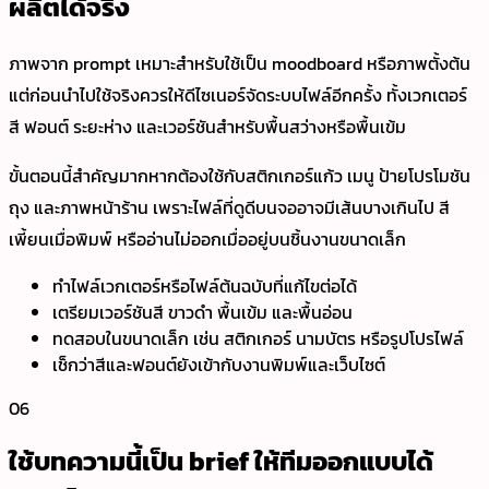
ผลิตได้จริง
ภาพจาก prompt เหมาะสำหรับใช้เป็น moodboard หรือภาพตั้งต้น
แต่ก่อนนำไปใช้จริงควรให้ดีไซเนอร์จัดระบบไฟล์อีกครั้ง ทั้งเวกเตอร์
สี ฟอนต์ ระยะห่าง และเวอร์ชันสำหรับพื้นสว่างหรือพื้นเข้ม
ขั้นตอนนี้สำคัญมากหากต้องใช้กับสติกเกอร์แก้ว เมนู ป้ายโปรโมชัน
ถุง และภาพหน้าร้าน เพราะไฟล์ที่ดูดีบนจออาจมีเส้นบางเกินไป สี
เพี้ยนเมื่อพิมพ์ หรืออ่านไม่ออกเมื่ออยู่บนชิ้นงานขนาดเล็ก
ทำไฟล์เวกเตอร์หรือไฟล์ต้นฉบับที่แก้ไขต่อได้
เตรียมเวอร์ชันสี ขาวดำ พื้นเข้ม และพื้นอ่อน
ทดสอบในขนาดเล็ก เช่น สติกเกอร์ นามบัตร หรือรูปโปรไฟล์
เช็กว่าสีและฟอนต์ยังเข้ากับงานพิมพ์และเว็บไซต์
06
ใช้บทความนี้เป็น brief ให้ทีมออกแบบได้